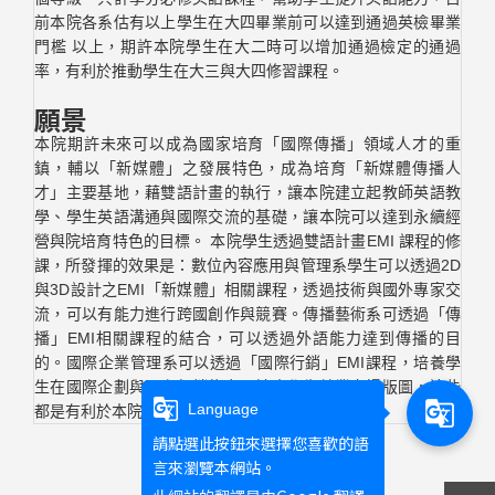
前本院各系估有以上學生在大四畢業前可以達到通過英檢畢業
門檻 以上，期許本院學生在大二時可以增加通過檢定的通過
率，有利於推動學生在大三與大四修習課程。
願景
本院期許未來可以成為國家培育「國際傳播」領域人才的重
鎮，輔以「新媒體」之發展特色，成為培育「新媒體傳播人
才」主要基地，藉雙語計畫的執行，讓本院建立起教師英語教
學、學生英語溝通與國際交流的基礎，讓本院可以達到永續經
營與院培育特色的目標。 本院學生透過雙語計畫EMI 課程的修
課，所發揮的效果是：數位內容應用與管理系學生可以透過2D
與3D設計之EMI「新媒體」相關課程，透過技術與國外專家交
流，可以有能力進行跨國創作與競賽。傳播藝術系可透過「傳
播」EMI相關課程的結合，可以透過外語能力達到傳播的目
的。國際企業管理系可以透過「國際行銷」EMI課程，培養學
生在國際企劃與國際行銷能力，擴大學生就業市場版圖，這些
g_translate
g_translate
Language
都是有利於本院達到新媒體國際傳播的方向。
請點選此按鈕來選擇您喜歡的語
言來瀏覽本網站。