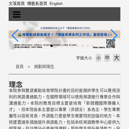
跳
文藻首頁
傳藝系首頁
English
到
主
要
內
容
區
塊
大
中
字級大小
小
首頁
規劃與理念
理念
本院參與雙語重點培育學院計畫的目的是期許學生可以應用流
利的英語溝通能力，在國際場域可以使用英語進行專業合作與
溝通能力。本院的教育目標主要是培育「新媒體國際傳播人
才」，但本院各系主要是以專業（非語言）系為主，學生專業
屬性以技術見長，外語能力更是學生需要特別加強的地方，本
校建置諸多措施提升英語能力，包括本校英語教學中心提供九
個等級、共計學分必修英語課程，幫助學生提升英語能力，目