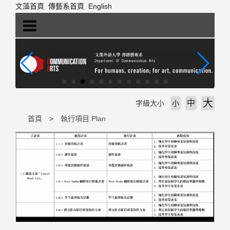
跳
文藻首頁
傳藝系首頁
English
到
主
要
內
容
區
塊
大
中
字級大小
小
首頁
執行項目 Plan