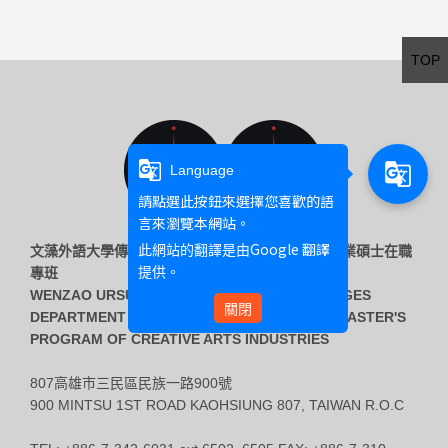
TOP
g_translate
g_translate
Language
請點選此按鈕來選擇您喜歡的語
言來瀏覽本網站。
Google 翻譯
此網站的翻譯是由
文藻外語大學傳播藝術系 & 傳播藝術系創意藝術產業碩士在職
提供。
專班
WENZAO URSULINE UNIVERSITY OF LANGUAGES
關閉
DEPARTMENT OF COMMUNICATION ARTS & MASTER'S
PROGRAM OF CREATIVE ARTS INDUSTRIES
807高雄市三民區民族一路900號
900 MINTSU 1ST ROAD KAOHSIUNG 807, TAIWAN R.O.C