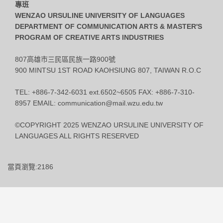
專班
WENZAO URSULINE UNIVERSITY OF LANGUAGES
DEPARTMENT OF COMMUNICATION ARTS & MASTER'S
PROGRAM OF CREATIVE ARTS INDUSTRIES
807高雄市三民區民族一路900號
900 MINTSU 1ST ROAD KAOHSIUNG 807, TAIWAN R.O.C
TEL: +886-7-342-6031 ext.6502~6505 FAX: +886-7-310-
8957 EMAIL: communication@mail.wzu.edu.tw
©COPYRIGHT 2025 WENZAO URSULINE UNIVERSITY OF
LANGUAGES ALL RIGHTS RESERVED
當頁瀏覽:2186