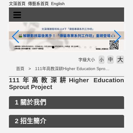
跳
文藻首頁
傳藝系首頁
English
到
主
要
內
容
區
塊
大
中
字級大小
小
首頁
111年高教深耕Higher Education Sprout Project
111年高教深耕Higher Education
Sprout Project
1 關於我們
2 招生簡介