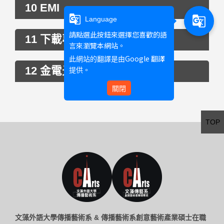
10 EMI
g_translate
g_translate
Language
請點選此按鈕來選擇您喜歡的語
11 下載專區
言來瀏覽本網站。
Google 翻譯
此網站的翻譯是由
12 金電光
提供。
關閉
TOP
文藻外語大學傳播藝術系 & 傳播藝術系創意藝術產業碩士在職