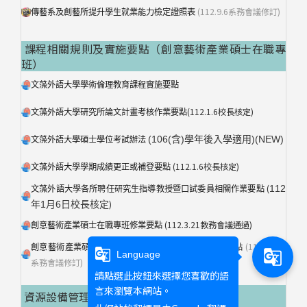
(112.9.6系務會議修訂)
傳藝系及創藝所提升學生就業能力檢定證照表
課程相關規則及實施要點（創意藝術產業碩士在職專
班）
文藻外語大學學術倫理教育課程實施要點
(112.1.6校長核定)
文藻外語大學研究所論文計畫考核作業要點
(106(含)學年後入學適用)(NEW)
文藻外語大學碩士學位考試辦法
(112.1.6校長核定)
文藻外語大學學期成績更正或補登要點
(
112
文藻外語大學各所聘任研究生指導教授暨口試委員相關作業要點
)
年1月6日校長核定
(112.3.21教務會議通過)
創意藝術產業碩士在職專班修業要點
(111.10.05
創意藝術產業碩士在職專班研究生指導教授相關作業要點
g_translate
g_translate
Language
系務會議修訂)
請點選此按鈕來選擇您喜歡的語
言來瀏覽本網站。
資源設備管理