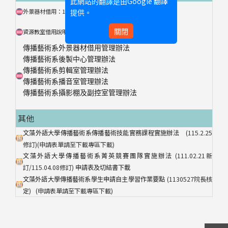
Google 翻譯
此網站的翻譯是由
外景器材借用：1.
2.借用網站
借用說明
提供。
資源教室借用說明：1
關閉
2.借用網站
.資源教室借用說明
傳播藝術系外景器材借用管理辦法
傳播藝術系後製中心管理辦法
傳播藝術系剪輯室管理辦法
傳播藝術系播音室管理辦法
傳播藝術系攝影棚及副控室管理辦法
其他
(115.2.25
文藻外語大學傳播藝術系傳播藝術技能實務課程實施辦法
修訂)(申請表單請至下載專區下載)
(111.02.21新
文藻外語大學傳播藝術系菁英競賽團隊實施辦法
訂/115.04.08修訂)
申請表及切結書下載
(1130527院長核
文藻外語大學傳播藝術系學生申請自主學習作業要點
定) (申請表單請至下載專區下載)