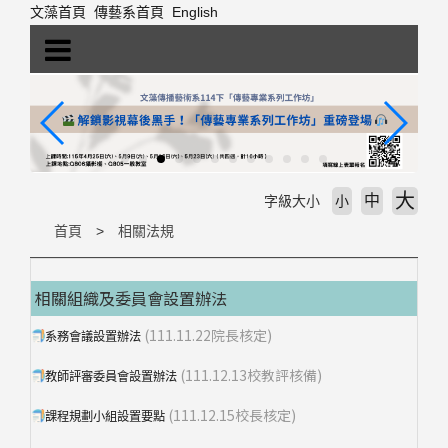
跳
文藻首頁
傳藝系首頁
English
到
主
要
內
容
區
塊
大
中
字級大小
小
首頁
相關法規
相關組織及委員會設置辦法
(111.11.22院長核定)
系務會議設置辦法
(111.12.13校教評核備)
教師評審委員會設置辦法
(111.12.15校長核定)
課程規劃小組設置要點