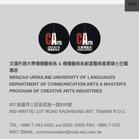
TOP
文藻外語大學傳播藝術系 & 傳播藝術系創意藝術產業碩士在職
專班
WENZAO URSULINE UNIVERSITY OF LANGUAGES
DEPARTMENT OF COMMUNICATION ARTS & MASTER'S
PROGRAM OF CREATIVE ARTS INDUSTRIES
807高雄市三民區民族一路900號
900 MINTSU 1ST ROAD KAOHSIUNG 807, TAIWAN R.O.C
TEL: +886-7-342-6031 ext.6502~6505 FAX: +886-7-310-
8957 EMAIL: communication@mail.wzu.edu.tw