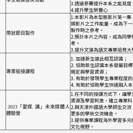
3.透過參賽提升本系之能見度
4.提升學生榮譽心
1.本影片為本型態影片第一
類影片之工作能量，成為下一
製作時之參考。
帶狀節目製作
2.預計本片之內容，成為同
考。
3.提升文藻為語文專業培育大
1. 加速新生彼此相互認識；
2. 協助新生認識本系發展目
規定與學習資源；
專業銜接課程
3. 有助於發現學生專業程度
4. 有助於協助學生快速融入
1.在不同的授課方式下，讓
資源及學習刺激，確立專業科
2.與天津外國語大學師生交
2023「愛媒. 講」未來媒體人
更多的學術交流機舍。
體驗營
3.提供專業課程海外學習多
文化視野。