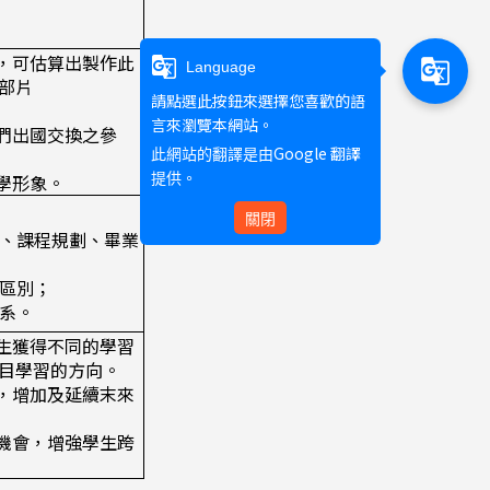
集，可估算出製作此
g_translate
g_translate
Language
部片
請點選此按鈕來選擇您喜歡的語
言來瀏覽本網站。
學們出國交換之參
Google 翻譯
此網站的翻譯是由
學形象。
提供。
關閉
標、課程規劃、畢業
的區別；
本系。
學生獲得不同的學習
目學習的方向。
流，增加及延續末來
元機會，增強學生跨