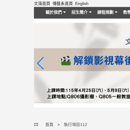
跳
文藻首頁
傳藝系首頁
English
到
關於我們
招生簡介
課程規劃
教
主
要
內
容
區
塊
:::
首頁
執行項目112