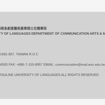
播藝術系創意藝術產業碩士在職專班
TY OF LANGUAGES DEPARTMENT OF COMMUNICATION ARTS & M
UNG 807, TAIWAN R.O.C
~6505 FAX: +886-7-310-8957 EMAIL: communication@mail.wzu.edu.tw
SULINE UNIVERSITY OF LANGUAGES ALL RIGHTS RESERVED