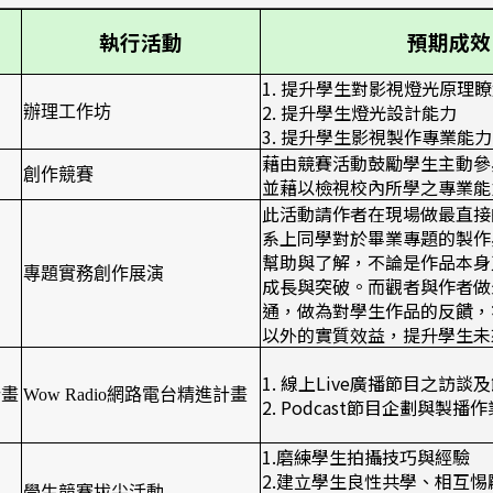
執行活動
預期成效
1. 提升學生對影視燈光原理
2. 提升學生燈光設計能力
辦理工作坊
3. 提升學生影視製作專業能力
藉由競賽活動鼓勵學生主動參
創作競賽
並藉以檢視校內所學之專業能
此活動請作者在現場做最直接
系上同學對於畢業專題的製作
幫助與了解，不論是作品本身
專題實務創作展演
成長與突破。而觀者與作者做
通，做為對學生作品的反饋，
以外的實質效益，提升學生未
1. 線上Live廣播節目之訪
計畫
Wow Radio網路電台精進計畫
2. Podcast節目企劃與製播
1.磨練學生拍攝技巧與經驗
2.建立學生良性共學、相互
學生競賽拔尖活動