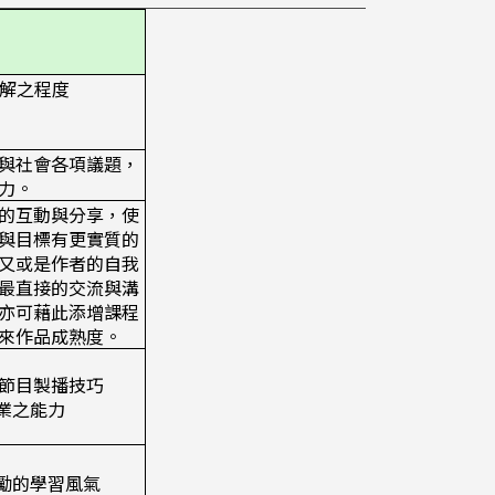
瞭解之程度
與社會各項議題，
力。
的互動與分享，使
與目標有更實質的
又或是作者的自我
最直接的交流與溝
亦可藉此添增課程
來作品成熟度。
談及節目製播技巧
作業之能力
惕勵的學習風氣