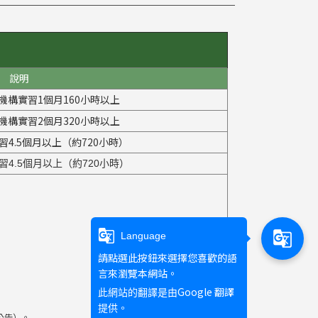
說明
機構實習1個月160小時以上
機構實習2個月320小時以上
4.5個月以上（約720小時）
4.5個月以上（約720小時）
g_translate
g_translate
Language
請點選此按鈕來選擇您喜歡的語
言來瀏覽本網站。
Google 翻譯
此網站的翻譯是由
提供。
公告）。