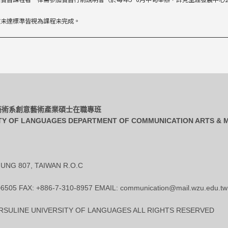
數未達標準皆視為課程未完成。
播藝術系創意藝術產業碩士在職專班
TY OF LANGUAGES DEPARTMENT OF COMMUNICATION ARTS & M
UNG 807, TAIWAN R.O.C
~6505 FAX: +886-7-310-8957 EMAIL: communication@mail.wzu.edu.tw
SULINE UNIVERSITY OF LANGUAGES ALL RIGHTS RESERVED