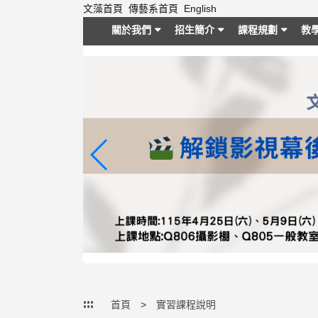
跳
文藻首頁
傳藝系首頁
English
到
關於我們
招生簡介
課程規劃
教
主
要
內
容
區
塊
:::
首頁
實習課程說明