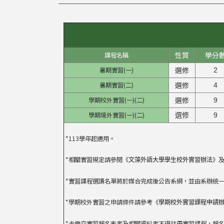
性質
學分
課程名稱
選修
暑期實習(一)
2
選修
暑期實習(二)
4
選修
學期校外實習(一)(二)
9
學期境外實習(一)(二)
選修
9
*113學年起適用。
*相關實習規定請參閱《
》
文藻外語大學學生校外實習辦法
*實習課程選讀名單將於媒合完成後公告系網，並由系辦統
*學期校外實習之申請條件請參考《
學期校外實習課程申請
*未繳交實習報名表者及相關資料者不得註冊實習課程，報名