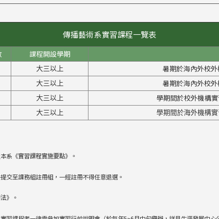
傳播藝術系實習課程一覽表
數
課程開設學期
暑期於海內外校外
大三以上
暑期於海內外校外
大三以上
學期間於校外機構實習
大三以上
大三以上
學期間於海外機構實習
及本系《
》。
實習課程實施要點
一提交至課務組註冊組，一經註冊不得任意退選。
》。
辦法
實習課程者一律需參加實習行前說明會（於每年5~6月中旬舉辦，詳見生涯發展中心