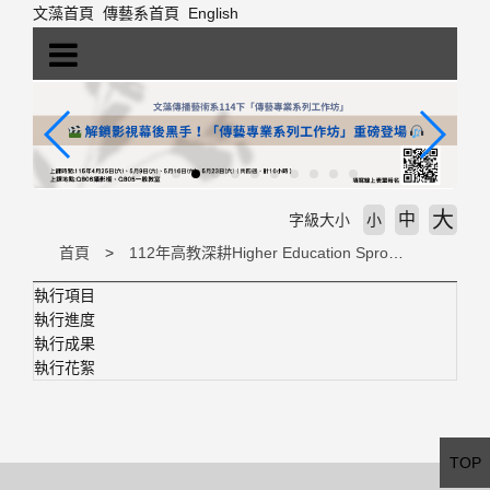
跳
文藻首頁
傳藝系首頁
English
到
主
要
內
容
區
塊
大
中
字級大小
小
首頁
112年高教深耕Higher Education Sprout Project
執行項目
執行進度
執行成果
執行花絮
TOP