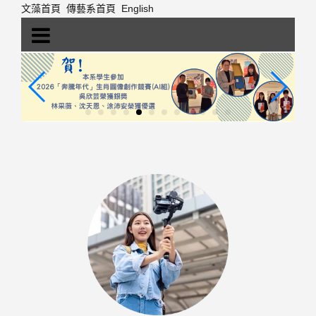
跳
文藻首頁
傳藝系首頁
English
到
主
要
內
容
區
塊