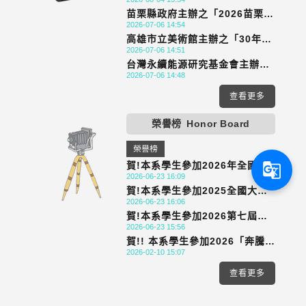
「#FindingTAIWAN_2.0」全
苗栗縣政府主辦之「2026苗栗國
球徵片競賽 歡迎同學踴躍報名參
2026-07-06 14:54
際陶瓷競賽展（Miaoli
加
高雄市立美術館主辦之「30年一
International Ceramics
2026-07-06 14:51
遇：高雄獎觀測論壇」 歡迎踴躍
Award，MICA 2026）」歡迎
台灣永續能源研究基金會主辦之
報名參加
同學踴躍報名參加
2026-07-06 14:48
「2026第十屆台北金鵰微電影
展」歡迎同學踴躍報名參加
查看更多
榮譽榜
Honor Board
榮譽榜
賀!本系學生參加2026年全國大
g_translate
2026-06-23 16:09
專生英語配音比賽 榮獲佳績
賀!本系學生參加2025全國大專
2026-06-23 16:06
院校暨高中職創意創新創業管理
賀!本系學生參加2026第七屆全
個案專題競賽 榮獲佳績
2026-06-23 15:56
國綠色旅遊微電影大賽【綠色旅
賀!! 本系學生參加2026「奔騰年
遊~發現台灣鄉村永續之美】榮
2026-02-10 15:07
代」生肖圖像創作競賽(AI組) 榮
獲佳績
獲佳績
查看更多