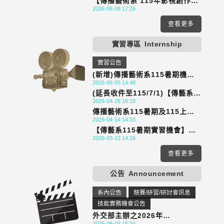
【傳播藝術系 115年影視創作菁
2026-06-08 17:26
英團隊甄選公告】
查看更多
實習專區
Internship
實習公告
(新增)傳播藝術系115暑期機會
2026-05-05 14:48
公告-新增高雄市電影館(5/15收
(延長收件至115/7/1)【傳藝系
件截止)
2026-04-28 16:18
115上9學分學期校外實習機會】
傳播藝術系115暑期及115上學
財團法人公共電視文化事業基金
2026-04-14 14:33
期實習機會公告(4/30收件截止)
會
【傳藝系115暑期實習機會】財
2026-03-13 14:26
團法人公共電視文化事業基金會-
PeoPo公民新聞暑期實習營7月
查看更多
（報名截止至115/5/18）
公告
Announcement
系內公告
競賽/研習/研討會訊息
技能實務機會公告
外交部主辦之2026年
2026-08-04 15:34