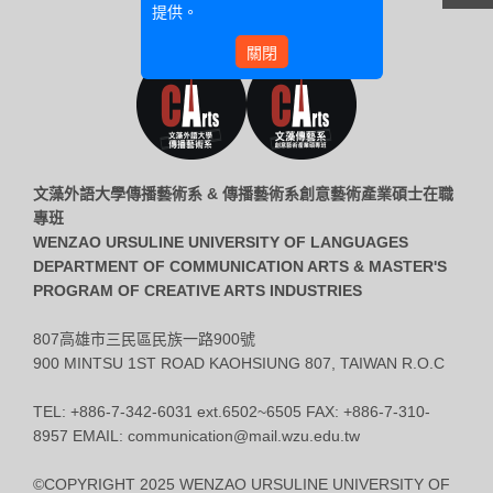
提供。
關閉
文藻外語大學傳播藝術系 & 傳播藝術系創意藝術產業碩士在職
專班
WENZAO URSULINE UNIVERSITY OF LANGUAGES
DEPARTMENT OF COMMUNICATION ARTS & MASTER'S
PROGRAM OF CREATIVE ARTS INDUSTRIES
807高雄市三民區民族一路900號
900 MINTSU 1ST ROAD KAOHSIUNG 807, TAIWAN R.O.C
TEL: +886-7-342-6031 ext.6502~6505 FAX: +886-7-310-
8957 EMAIL: communication@mail.wzu.edu.tw
©COPYRIGHT 2025 WENZAO URSULINE UNIVERSITY OF