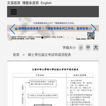
跳
文藻首頁
傳藝系首頁
English
到
主
要
內
容
區
塊
大
中
字級大小
小
首頁
碩士學位論文考試申請流程表