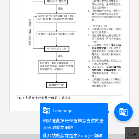
g_translate
g_translate
Language
請點選此按鈕來選擇您喜歡的語
言來瀏覽本網站。
TOP
Google 翻譯
此網站的翻譯是由