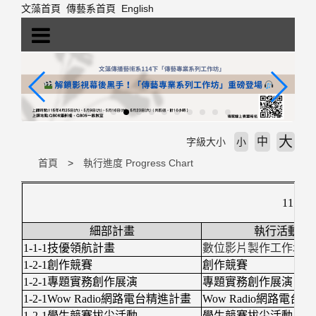
跳
文藻首頁
傳藝系首頁
English
到
主
要
內
容
區
塊
大
中
字級大小
小
首頁
執行進度 Progress Chart
111
細部計畫
執行活動
1-1-1技優領航計畫
數位影片製作工作坊
1-2-1創作競賽
創作競賽
1-2-1專題實務創作展演
專題實務創作展演
1-2-1Wow Radio網路電台精進計畫
Wow Radio網路電台
1-2-1學生競賽拔尖活動
學生競賽拔尖活動