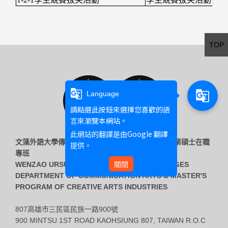
TOP
g_translate
g_translate
Language
請點選此按鈕來選擇您喜歡的語
言來瀏覽本網站。
Google 翻譯
此網站的翻譯是由
文藻外語大學傳播藝術系 & 傳播藝術系創意藝術產業碩士在職
提供。
專班
WENZAO URSULINE UNIVERSITY OF LANGUAGES
關閉
DEPARTMENT OF COMMUNICATION ARTS & MASTER'S
PROGRAM OF CREATIVE ARTS INDUSTRIES
807高雄市三民區民族一路900號
900 MINTSU 1ST ROAD KAOHSIUNG 807, TAIWAN R.O.C