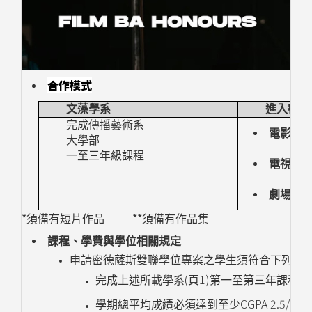
合作模式
文藻學系
進入密德
完成傳播藝術系
電影學
大學部
一至三年級課程
電視與
劇場設
*
**
須備有短片作品
須備有作品集
課程、學費與學位相關規定
申請密德薩斯雙聯學位專案之學生須符合下列條
(
1)
完成上述所載學系
頁
第一至第三年課程，
CGPA 2.5/4
學期總平均成績必須達到至少
或