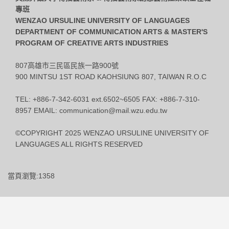
專班
WENZAO URSULINE UNIVERSITY OF LANGUAGES
DEPARTMENT OF COMMUNICATION ARTS & MASTER'S
PROGRAM OF CREATIVE ARTS INDUSTRIES
807高雄市三民區民族一路900號
900 MINTSU 1ST ROAD KAOHSIUNG 807, TAIWAN R.O.C
TEL: +886-7-342-6031 ext.6502~6505 FAX: +886-7-310-
8957 EMAIL: communication@mail.wzu.edu.tw
©COPYRIGHT 2025 WENZAO URSULINE UNIVERSITY OF
LANGUAGES ALL RIGHTS RESERVED
當頁瀏覽:1358