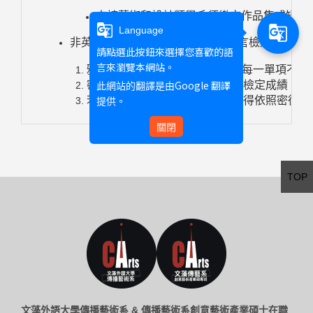
申請藝術和設計類學系須繳交作品集或短片
g_translate
g_translate
Language
非英語為母語之學生須繳交下列語言檢定之一之
請點選此按鈕來選擇您喜歡的語
言來瀏覽本網站。
(IELTS)
6
雅思
學術組平均
分，且每一單項不得
Google 翻譯
密德薩斯能接受之相同程度英語檢定成績；
此網站的翻譯是由
若英語成績未達上述要求，學生得依照密德薩
提供。
關閉
TOP
文藻外語大學傳播藝術系 & 傳播藝術系創意藝術產業碩士在職