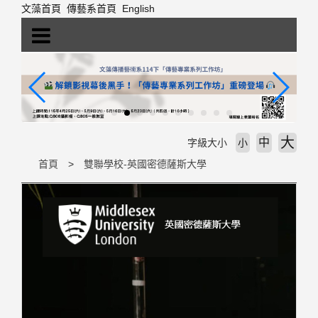
跳
文藻首頁
傳藝系首頁
English
到
主
要
內
容
區
塊
大
中
字級大小
小
首頁
雙聯學校-英國密德薩斯大學