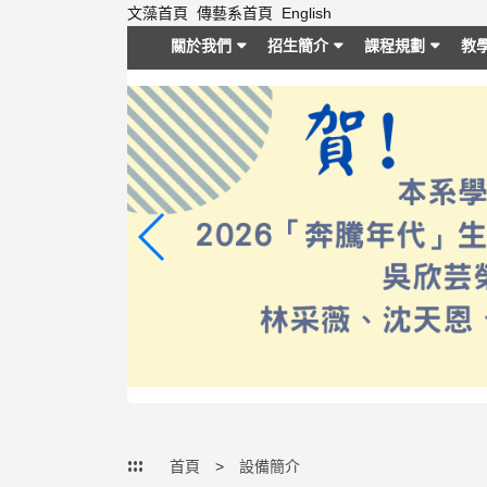
跳
文藻首頁
傳藝系首頁
English
到
關於我們
招生簡介
課程規劃
教
主
要
內
容
區
塊
:::
首頁
設備簡介