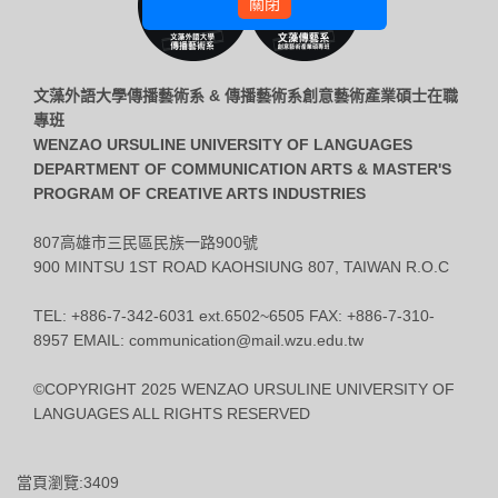
關閉
文藻外語大學傳播藝術系 & 傳播藝術系創意藝術產業碩士在職
專班
WENZAO URSULINE UNIVERSITY OF LANGUAGES
DEPARTMENT OF COMMUNICATION ARTS & MASTER'S
PROGRAM OF CREATIVE ARTS INDUSTRIES
807高雄市三民區民族一路900號
900 MINTSU 1ST ROAD KAOHSIUNG 807, TAIWAN R.O.C
TEL: +886-7-342-6031 ext.6502~6505 FAX: +886-7-310-
8957 EMAIL: communication@mail.wzu.edu.tw
©COPYRIGHT 2025 WENZAO URSULINE UNIVERSITY OF
LANGUAGES ALL RIGHTS RESERVED
當頁瀏覽:3409