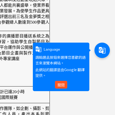
人都能共襄盛舉，使業界看
業發展。為使學生作品更具
評選出前三名及金夢獎之相
參觀總人數達到500參觀人
運作的廣播節目播送系統之為
練習，協助學生自製節目及
廣播平台運作與公開播送之節目
g_translate
g_translate
Language
及節目企畫與製作之應用技
請點選此按鈕來選擇您喜歡的語
家講座
言來瀏覽本網站。
Google 翻譯
此網站的翻譯是由
提供。
關閉
計已達20小時
或國際競賽
作團隊，如企劃、攝影、剪
工作人員，產出本系列節