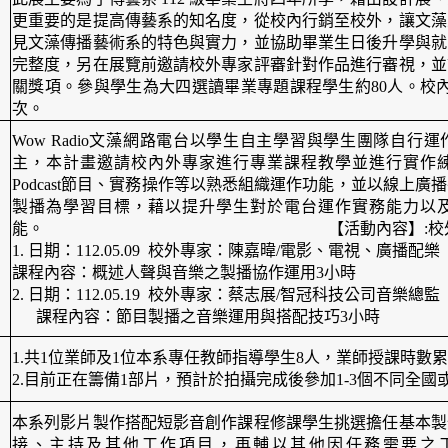
更重要的是提高傳藝系的知名度，從校內行銷至校外，讓文藻
見文藻傳播藝術系的特色與實力，並協助畢業生日後升學與就
完整度，另在展覽前邀請校外專家評審針對作品進行審視，並
關獎項。參與學生為大四選讀畢業專題課程學生約80人。校內
次。
Wow Radio文藻網路電台以學生自主學習與學生團隊自行
主，本計畫邀請校內外專家進行專業課程教學並進行實作
Podcast節目、實務操作等以熟悉組織運作功能，並以線上
製播為學習目標，藉以提升學生對於電台運作實務能力以
能。 【活動內容】:校外專
1. 日期：112.05.09 校外專家：陳嘉暐/電影、電視、廣播配樂
課程內容：概述人聲與音樂之製播協作運用3小時
2. 日期：112.05.19 校外專家：蔡志展/智冠科技公司音樂總監
課程內容：節目製播之音樂運用與搭配技巧3小時
1.共1位業師及1位本系專任教師指導學生8人，業師授課時數累
2.目前正在籌備1部片，預計於拍攝完成後參加1-3個不同全國
本系列影片製作搭配短影音創作課程修課學生挑選擔任基本製
接、主持及其他工作項目，再輔以其他因任務需要之