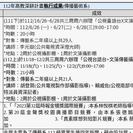
112年高教深耕計畫
執行成果
(傳播藝術系)
成效
(111
下
)
於
112/16/26~6/28
共三周周六辦理「公視臺語台
X
文
*
時間：
112/6/26 (
一
)
、
6/27(
二
)
、
6/28(
三
)9:00~17:00
*
時數：
20
小時
*
對象：傳藝系二年級以上共
29
人
*
講師：李元嶽
(
公共電視資深燈光師
)
*
地點：
2
周於公視攝影棚、
1
周於文藻攝影棚
(112上)於11/18~12/2共三周周六辦理「公視台語台+文藻傳
*時間：11/18(六)、11/25(六)、12/2(六)9:00~17:00
*時數：21小時
*對象：傳藝系二年級以上共21人
*講師：胡登賀(公共電視製作部攝影指導)、賴威佐(公視南部
特派員資深記者)
*地點：2周於公視攝影棚、1周於文藻攝影棚
1.「「2023第32屆時報金犢獎國際競賽」:本系林悅棋老師指導
2.第20屆金聲獎校園廣播節目競賽，由本系張德娟
加 3.「真素媒想到短影片競賽」:本系 蔡一峰
加。
此展主要為了傳藝系 112 級畢業生將四年所學，藉由設計展