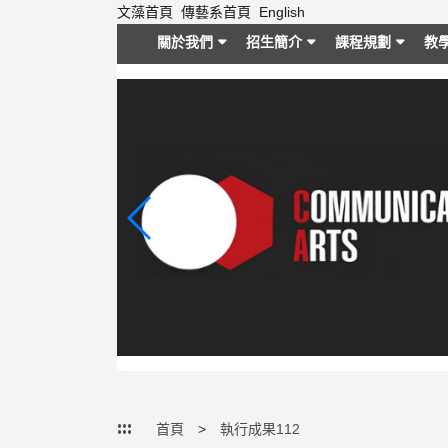
跳
文藻首頁
傳藝系首頁
English
到
關於我們
招生簡介
課程規劃
教
主
要
內
容
區
塊
:::
首頁
執行成果112