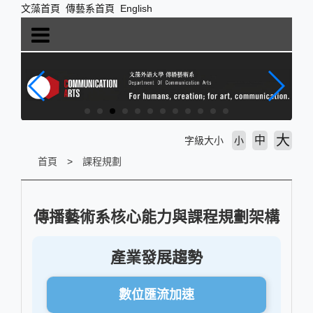
跳
文藻首頁
傳藝系首頁
English
到
主
要
內
容
區
塊
大
中
字級大小
小
首頁
課程規劃
傳播藝術系核心能力與課程規劃架構
產業發展趨勢
數位匯流加速