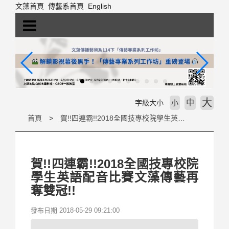
跳
文藻首頁
傳藝系首頁
English
到
主
要
內
容
區
塊
大
中
字級大小
小
首頁
賀!!四連霸!!2018全國技專校院學生英語配音比賽文藻傳藝再奪雙冠!!
賀!!四連霸!!2018全國技專校院
學生英語配音比賽文藻傳藝再
奪雙冠!!
發布日期 2018-05-29 09:21:00