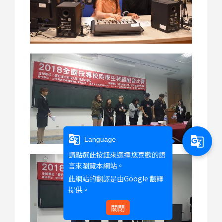
g_translate
g_translate
Language
請點選此按鈕來選擇您喜歡的語
言來瀏覽本網站。
Google 翻譯
此網站的翻譯是由
提供。
關閉