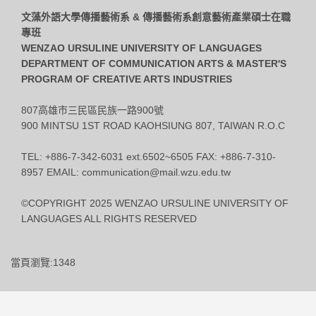
文藻外語大學傳播藝術系 & 傳播藝術系創意藝術產業碩士在職
專班
WENZAO URSULINE UNIVERSITY OF LANGUAGES
DEPARTMENT OF COMMUNICATION ARTS & MASTER'S
PROGRAM OF CREATIVE ARTS INDUSTRIES
807高雄市三民區民族一路900號
900 MINTSU 1ST ROAD KAOHSIUNG 807, TAIWAN R.O.C
TEL: +886-7-342-6031 ext.6502~6505 FAX: +886-7-310-
8957 EMAIL: communication@mail.wzu.edu.tw
©COPYRIGHT 2025 WENZAO URSULINE UNIVERSITY OF
LANGUAGES ALL RIGHTS RESERVED
當頁瀏覽:1348