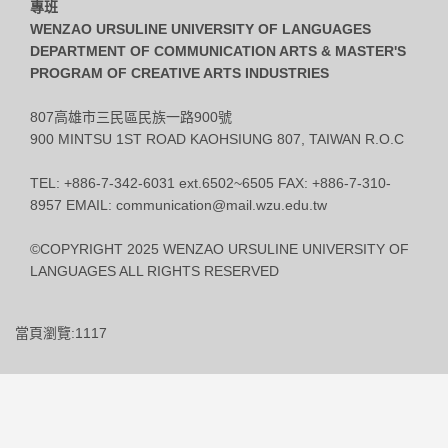
專班
WENZAO URSULINE UNIVERSITY OF LANGUAGES
DEPARTMENT OF COMMUNICATION ARTS & MASTER'S
PROGRAM OF CREATIVE ARTS INDUSTRIES
807高雄市三民區民族一路900號
900 MINTSU 1ST ROAD KAOHSIUNG 807, TAIWAN R.O.C
TEL: +886-7-342-6031 ext.6502~6505 FAX: +886-7-310-
8957 EMAIL: communication@mail.wzu.edu.tw
©COPYRIGHT 2025 WENZAO URSULINE UNIVERSITY OF
LANGUAGES ALL RIGHTS RESERVED
當頁瀏覽:1117