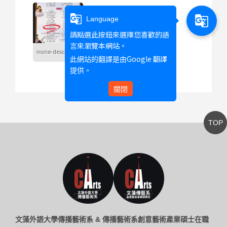
g_translate
g_translate
Language
請點選此按鈕來選擇您喜歡的語
言來瀏覽本網站。
none-descript
Google 翻譯
此網站的翻譯是由
提供。
關閉
TOP
文藻外語大學傳播藝術系 & 傳播藝術系創意藝術產業碩士在職