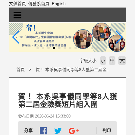
跳
文藻首頁
傳藝系首頁
English
到
主
要
內
容
區
塊
大
中
字級大小
小
首頁
賀！ 本系吳亭儀同學等8人獲第二屆金險獎短片組入圍
賀！ 本系吳亭儀同學等8人獲
第二屆金險獎短片組入圍
發布日期 2020-06-24 15:33:00
分享
列印