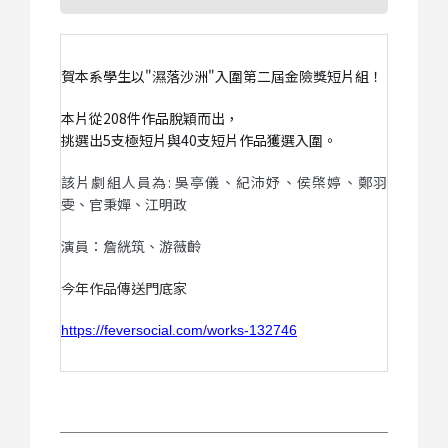
賀本系學生以"
濕
落沙洲"入圍第二屆金險獎短片組！
本片從208件作品脫穎而出，
挑選出5支極短片與40支短片作品獲選入圍。
該片劇組人員為:
吳亭儀、紀沛妤、侯棨婷、鄭羽
雯、官秉嬋、江明政
演員：詹絖筑、游薇齡
今年作品傳送門底家
https://feversocial.com/works-132746