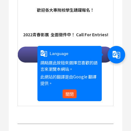
歡迎各大專院校學生踴躍報名！
2022青春影展 全面徵件中！ Call For Entries!
g_translate
g_translate
Language
請點選此按鈕來選擇您喜歡的語
言來瀏覽本網站。
聯絡資訊
Google 翻譯
此網站的翻譯是由
Email：
yffkfa@gmail.com
提供。
FB：
www.facebook.com/yffkfa
Tel：07-551-1211#3022
關閉