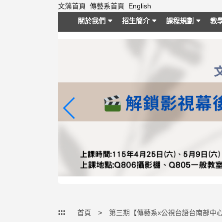
跳
文藻首頁
傳藝系首頁
English
到
關於我們
招生簡介
課程規劃
教
主
要
內
容
區
塊
:::
首頁