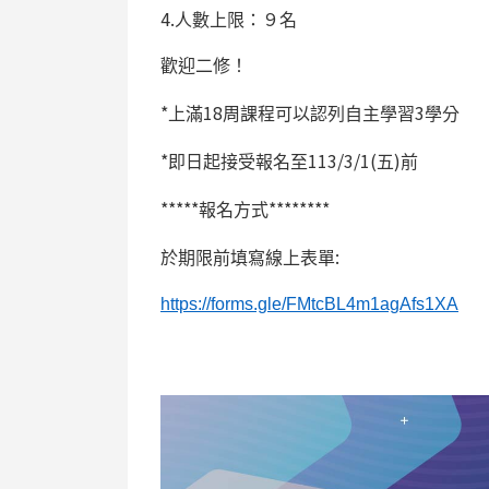
4.
人數上限：９名
歡迎二修！
*
18
3
上滿
周課程可以認列自主學習
學分
*
113/3/1(
)
即日起接受報名至
五
前
*****
********
報名方式
:
於期限前填寫線上表單
https://forms.gle/FMtcBL4m1agAfs1XA