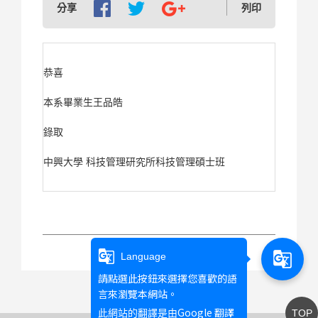
分享
列印
恭喜
本系畢業生王品皓
錄取
中興大學 科技管理研究所科技管理碩士班
g_translate
g_translate
Language
請點選此按鈕來選擇您喜歡的語
言來瀏覽本網站。
Google 翻譯
此網站的翻譯是由
TOP