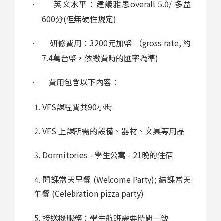
英文水平：建議雅思
overall 5.0/
多益
·
600
分
(
但無硬性規定
)
研修費用：
3200
元加幣
（
gross rate,
約
·
7.4
萬
台幣，依繳費時的匯率為準
)
費用包含以下內容：
·
1. VFS
課程費
共
90
小時
2. VFS
上課所需的設備、器材、文具等用品
3. Dormitories -
學生公寓
-
21
晚
的住宿
4.
開課當天早餐
(Welcome Party);
結課當天
午餐
(Celebration pizza party)
5.
接送機服務：學生航班需要時間一致