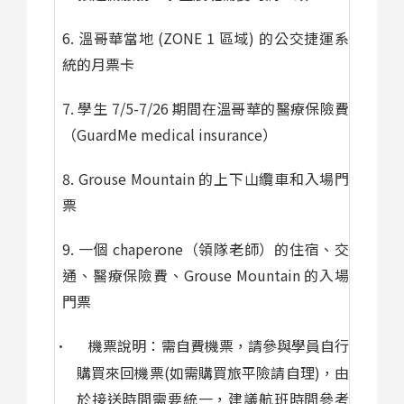
6.
溫哥華當地
(ZONE 1
區域
)
的公交捷運系
統的月票卡
7.
學生
7/5-7/26
期間在溫哥華的醫療保險費
（
GuardMe medical insurance
）
8. Grouse Mountain
的上下山纜車和入場門
票
9.
一個
chaperone
（領隊老師）的住宿、交
通、醫療保險費、
Grouse Mountain
的入場
門票
機票說明：需自費機票，請參與學員自行
·
購買來回機票
(
如需購買旅平險請自理
)
，由
於接送時間需要統一，建議航班時間參考