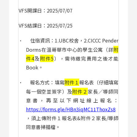
VFS
開課日：
2025/07/07
VFS
結課日：
2025/07/25
住宿資訊：
1.
UBC
校舍，2.
CICCC Pender
·
Dorms
在溫哥華市中心的學生公寓（詳
附
件
4
及
附件
5
），需待繳完費用之後才能
Book
。
報名方式：填寫
附件１
報名表（
仔細填寫
·
每一個空並簽字
）及
附件２
家長／導師同
意書，再至以下網址線上報名：
https://forms.gle/HBn3iqMC11ThoxZs8
，須上傳附件１報名表
&
附件２家長
/
導師
同意書掃描檔。