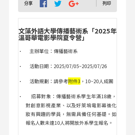
分享
列印
文藻外語大學傳播藝術系「
2025
年
溫哥華電影學院夏令營」
主辦單位：傳播藝術系
·
活動日期：
2025/07/05~2025/07/26
·
活動規劃：請參考
附件
3
，
10~20
人成團
·
招募對象：傳播藝術系學生年滿
18
歲，
·
對創意影視產業、以及好萊塢電影幕後化
妝有興趣的學員，無需具備任何基礎。如
報名人數未達
10
人將開放外系學生報名。