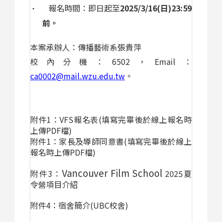
報名時間：即日起至
2025/3/16(
日
)23:59
·
前
。
本案承辦人：傳播藝術系張貴萍
校內分機：
6502
，
Email
：
ca0002
@mail.wzu.edu.tw
。
附件
1
：
VFS
報名表
(
填寫完畢後於線上報名時
上傳
PDF
檔
)
附件
1
：家長及導師同意書
(
填寫完畢後於線上
報名時上傳
PDF
檔
)
Vancouver
Film
School
附件
3
：
2025
夏
令營項目介紹
附件
4
：宿舍簡介
(UBC
校舍
)