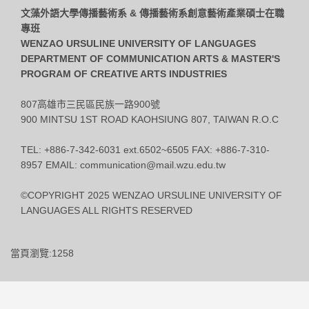
文藻外語大學傳播藝術系 & 傳播藝術系創意藝術產業碩士在職
專班
WENZAO URSULINE UNIVERSITY OF LANGUAGES
DEPARTMENT OF COMMUNICATION ARTS & MASTER'S
PROGRAM OF CREATIVE ARTS INDUSTRIES
807高雄市三民區民族一路900號
900 MINTSU 1ST ROAD KAOHSIUNG 807, TAIWAN R.O.C
TEL: +886-7-342-6031 ext.6502~6505 FAX: +886-7-310-
8957 EMAIL: communication@mail.wzu.edu.tw
©COPYRIGHT 2025 WENZAO URSULINE UNIVERSITY OF
LANGUAGES ALL RIGHTS RESERVED
當頁瀏覽:1258