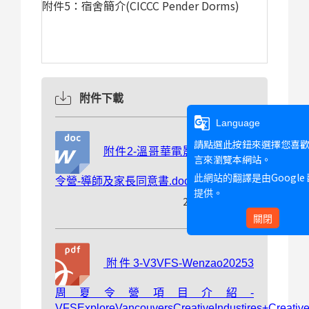
附件
5
：宿舍簡介
(CICCC Pender Dorms)
附件下載
g_translate
Language
請點選此按鈕來選擇您喜
附件2-溫哥華電影學院2025夏
言來瀏覽本網站。
Google
此網站的翻譯是由
令營-導師及家長同意書.docx
提供。
247 B 2025-02-19
關閉
附件3-V3VFS-Wenzao20253
周夏令營項目介紹-
VFSExploreVancouversCreativeIndustires+CreativeS