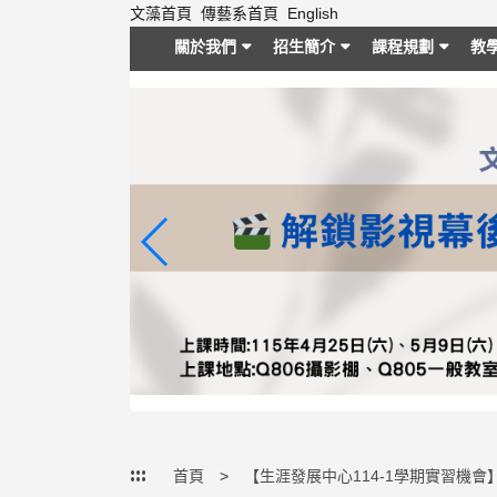
跳
文藻首頁
傳藝系首頁
English
到
關於我們
招生簡介
課程規劃
教
主
要
內
容
區
塊
:::
首頁