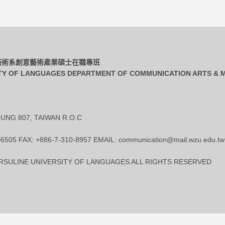
播藝術系創意藝術產業碩士在職專班
TY OF LANGUAGES DEPARTMENT OF COMMUNICATION ARTS & M
UNG 807, TAIWAN R.O.C
~6505 FAX: +886-7-310-8957 EMAIL: communication@mail.wzu.edu.tw
SULINE UNIVERSITY OF LANGUAGES ALL RIGHTS RESERVED