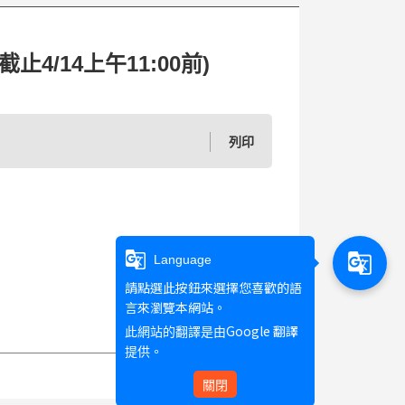
/14上午11:00前)
列印
g_translate
g_translate
Language
請點選此按鈕來選擇您喜歡的語
言來瀏覽本網站。
Google 翻譯
此網站的翻譯是由
提供。
關閉