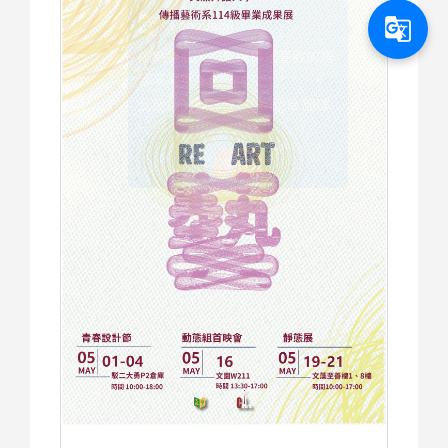
g_translate
g_translate
Language
請點選此按鈕來選擇您喜歡的語
言來瀏覽本網站。
Google 翻譯
此網站的翻譯是由
提供。
關閉