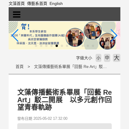
跳
文藻首頁
傳藝系首頁
English
到
主
要
內
容
區
塊
大
中
字級大小
小
首頁
文藻傳播藝術系畢展「回藝 Re Art」駁二開展 以多元創作回望青春軌跡
文藻傳播藝術系畢展「回藝 Re
Art」駁二開展 以多元創作回
望青春軌跡
發布日期 2025-05-02 17:32:00