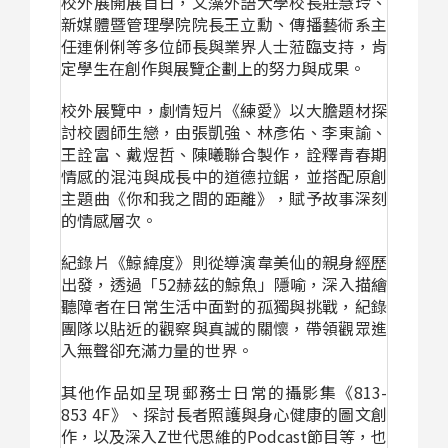
校外展開展首日，文藻外語大學校長莊慧玲、
新媒體暨管理學院院長王立勳、傳播藝術系主
任連俐俐等多位師長與業界人士蒞臨支持，肯
定學生在創作與展覽企劃上的努力與成果。
校外展覽中，劇情短片《練愛》以大膽題材探
討校園師生戀，由張凱強、林彥佑、李東諭、
王詮富、戴煜哲、陳曦聯合製作，詮釋青春期
情感的混沌與成長中的道德拉鋸，並搭配原創
主題曲《你和我之間的距離》，賦予故事深刻
的情感層次。
紀錄片《鯨緯度》則從導演韋美仙的親身經歷
出發，透過「52赫茲的鯨魚」隱喻，深入描繪
聽障者在日常生活中面對的孤獨與挑戰，紀錄
團隊以貼近的觀察與真誠的關懷，帶領觀眾進
入無聲卻充滿力量的世界。
其他作品如呈現郵務士日常的攝影集《813-
853 4F》、探討長者照護與身心健康的圖文創
作，以及深入Z世代思維的Podcast節目等，也