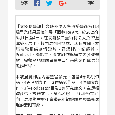
分享
列印
【文藻傳藝訊】文藻外語大學傳播藝術系114
級畢業成果展校外展「回藝 Re Art」於2025年
5月1日至4日，在高雄駁二藝術特區大勇P2倉
庫盛大展出
，校內展則將於本月16日展開。
本
屆展覽集結劇情短片、音樂MV、紀錄片、
Podcast、攝影集、圖文創作與論文等多樣媒
材，完整呈現應屆畢業生四年來的創作成果與
思辨歷程。
本次展覽作品內容豐富多元，包含4部影視作
品、4首音樂創作、3件攝影作品、4件圖文創
作、3件Podcast節目及1篇研究論文。主題橫
跨愛情、族群文化、身心障礙、世代觀察等面
向，展現學生對社會議題的敏銳觸角與藝術表
現的無限可能。