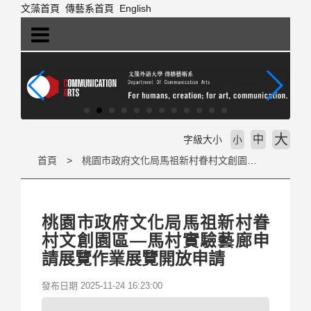
跳
文藻首頁
傳藝系首頁
English
到
主
要
內
容
區
塊
大
中
字級大小
小
首頁
桃園市政府文化局馬祖新村眷村文創園區—馬村實驗藝廊申請展覽作業展覽開放申請
桃園市政府文化局馬祖新村眷
村文創園區—馬村實驗藝廊申
請展覽作業展覽開放申請
發布日期 2025-11-24 16:23:00